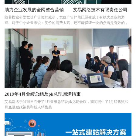
助力企业发展的全网整合营销——艾易网络技术有限责任公司
随着搜索引擎竞价广告位的减少，竞价广告俨然已经变成了有钱大企业的游
戏。对于中小企业来说：竞价的消费太高，还不能保证一次的点击是有效的，
但不投的话更加没生意可做，投了又不敢24小时全地域展现，企业只好无奈放
弃。中小企业缺钱、更缺专业人员，他们不敢一味的的投入大量资金，一些互
联网推广企业看中了这个机会，推出了一套适合企业发展的模式——全网整合
营销模式，在一定程度上解决了这个问题，让中小企业的互联网营销有了新的
选择。
2019年4月业绩总结及pk兑现圆满结束
艾易网络于5月6日召开了4月业绩总结及pk兑现会议，期间诞生了4月销售奖和
月底激励政策奖和新人销售奖